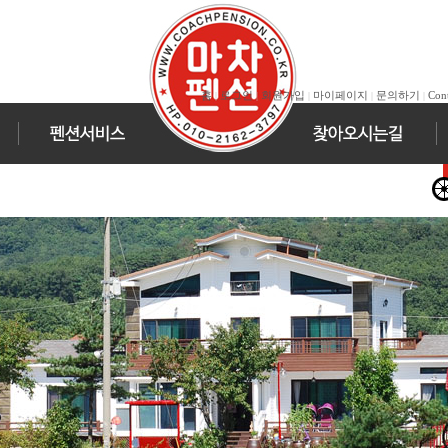
홈
로그인
회원가입
마이페이지
문의하기
Cont
|
|
|
|
|